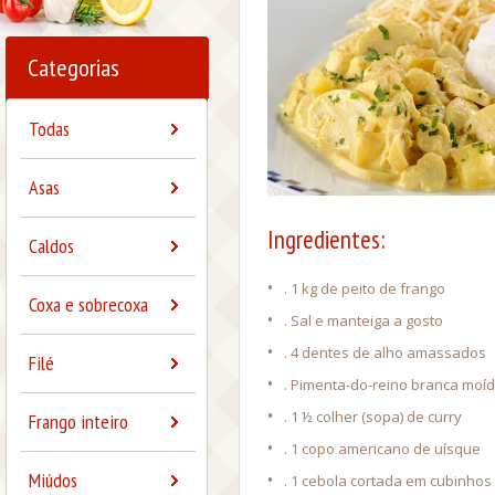
Categorias
Todas
Asas
Ingredientes:
Caldos
•
. 1 kg de peito de frango
Coxa e sobrecoxa
•
. Sal e manteiga a gosto
•
. 4 dentes de alho amassados
Filé
•
. Pimenta-do-reino branca moíd
•
. 1 ½ colher (sopa) de curry
Frango inteiro
•
. 1 copo americano de uísque
Miúdos
•
. 1 cebola cortada em cubinhos