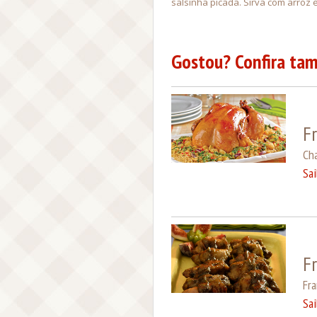
salsinha picada. Sirva com arroz 
Gostou? Confira tam
F
Cha
Sa
F
Fra
Sa