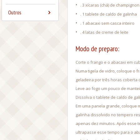
•
. 3 xícaras (chá) de champignon
Outros
•
. 1 tablete de caldo de galinha
•
. 1 abacaxi sem casca inteiro
•
. 4 latas de creme de leite
Modo de preparo:
Corte o frango e o abacaxi em c
Numa tigela de vidro, coloque o fr
geladeira por três horas coberta c
Leve ao fogo um pouco de manteig
Dissolva o tablete de caldo de g
Em uma panela grande, coloque ma
galinha dissolvido no tempero re
apenas dez minutos. Após esse te
ultrapasse esse tempo para o abac