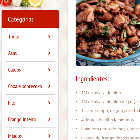
Categorias
Todas
Asas
Caldos
Ingredientes:
Coxa e sobrecoxa
•
.1/4 de xícara de óleo
•
.1/4 de xícara de óleo de gerge
Filé
•
.1 colher (sopa) de gengibre fat
Frango inteiro
•
.4 dentes de alho laminados
•
1 pimenta dedo-de-moça, sem 
Miúdos
•
6 coxas de frango desossadas 