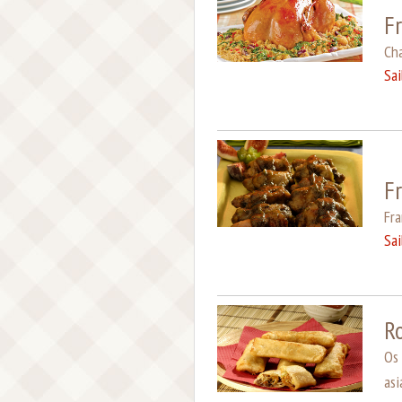
F
Cha
Sa
F
Fra
Sa
R
Os 
as