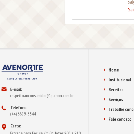
sal
Sa
Home
Institucional
E-mail:
Receitas
respeitoaoconsumidor@guibon.com.br
Serviços
Telefone:
Trabalhe cono
(44) 3619-5544
Fale conosco
Carta:
Estrada para Fécula Km 04, lotes 905 a 910,