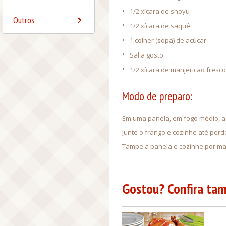
•
1/2 xícara de shoyu
Outros
•
1/2 xícara de saquê
•
1 colher (sopa) de açúcar
•
Sal a gosto
•
1/2 xícara de manjericão fresco
Modo de preparo:
Em uma panela, em fogo médio, aqu
Junte o frango e cozinhe até perd
Tampe a panela e cozinhe por mai
Gostou? Confira tam