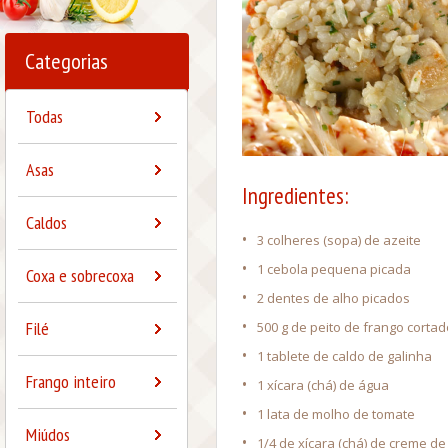
Categorias
Todas
Asas
Ingredientes:
Caldos
•
3 colheres (sopa) de azeite
•
1 cebola pequena picada
Coxa e sobrecoxa
•
2 dentes de alho picados
•
Filé
500 g de peito de frango corta
•
1 tablete de caldo de galinha
Frango inteiro
•
1 xícara (chá) de água
•
1 lata de molho de tomate
Miúdos
•
1/4 de xícara (chá) de creme de 