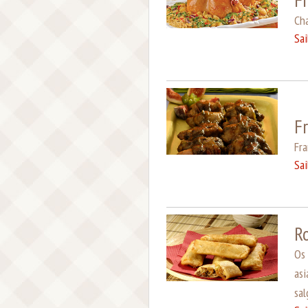
Cha
Sa
F
Fra
Sa
R
Os 
as
sal