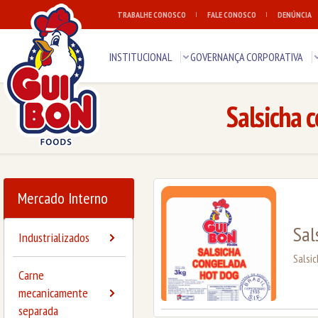
TRABALHE CONOSCO
FALE CONOSCO
DENÚNCIA
INSTITUCIONAL
GOVERNANÇA CORPORATIVA
Salsicha 
Mercado Interno
Sal
Industrializados
Salsi
Carne
mecanicamente
separada