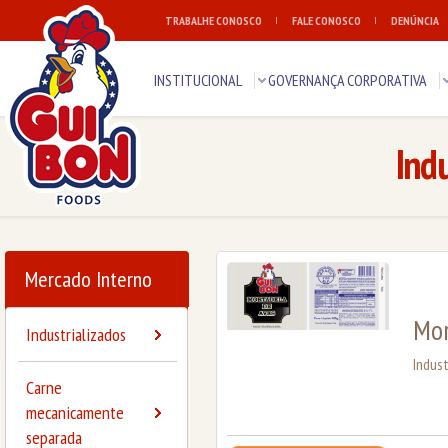
TRABALHE CONOSCO
FALE CONOSCO
DENÚNCIA
INSTITUCIONAL
GOVERNANÇA CORPORATIVA
Indu
Mercado Interno
Mor
Industrializados
Indust
Carne
mecanicamente
separada