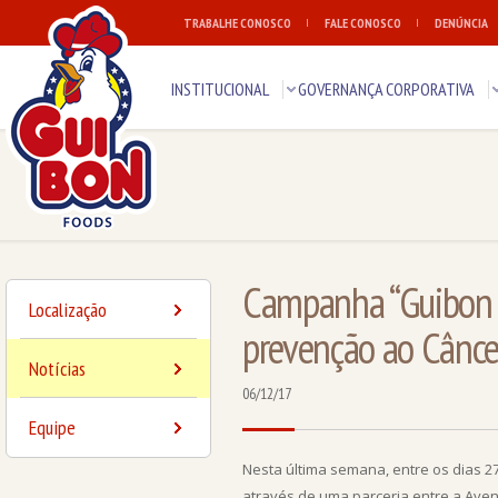
TRABALHE CONOSCO
FALE CONOSCO
DENÚNCIA
INSTITUCIONAL
GOVERNANÇA CORPORATIVA
Campanha “Guibon F
Localização
prevenção ao Cânce
Notícias
06/12/17
Equipe
Nesta última semana, entre os dias
através de uma parceria entre a Aveno