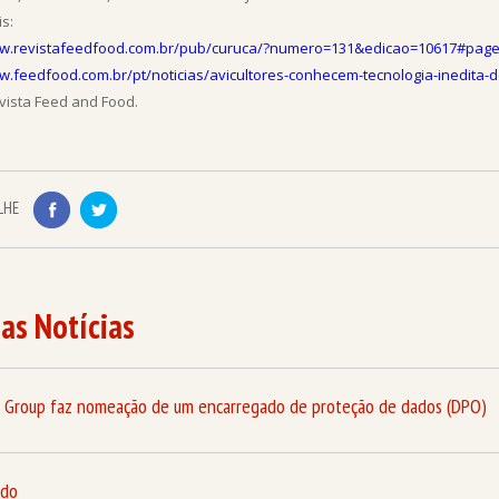
s:
ww.revistafeedfood.com.br/pub/curuca/?numero=131&edicao=10617#page
w.feedfood.com.br/pt/noticias/avicultores-conhecem-tecnologia-inedita
ista Feed and Food.
LHE
as Notícias
 Group faz nomeação de um encarregado de proteção de dados (DPO)
ado