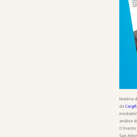
Matéria 
da
Cargill
incubatór
análise 
O Evento 
San Anton