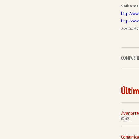
Saiba mai
http://w
http://ww
Fonte:
Rev
COMPARTI
Últim
Avenorte
02/03
Comunic